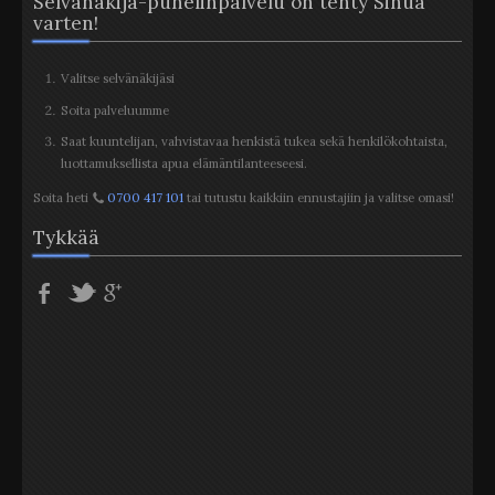
Selvänäkijä-puhelinpalvelu on tehty Sinua
varten!
Valitse selvänäkijäsi
Soita palveluumme
Saat kuuntelijan, vahvistavaa henkistä tukea sekä henkilökohtaista,
luottamuksellista apua elämäntilanteeseesi.
Soita heti
0700 417 101
tai tutustu kaikkiin ennustajiin ja valitse omasi!
Tykkää