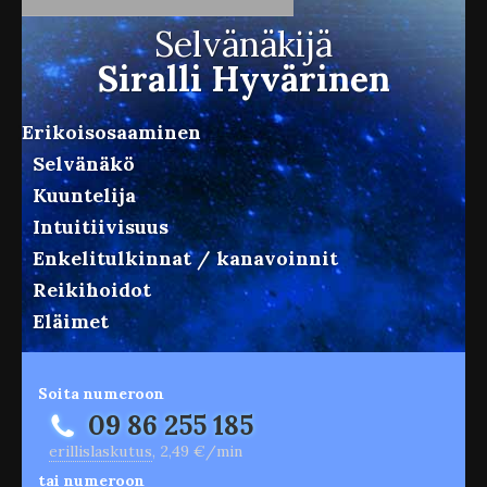
Selvänäkijä
Siralli Hyvärinen
Erikoisosaaminen
Selvänäkö
Kuuntelija
Intuitiivisuus
Enkelitulkinnat / kanavoinnit
Reikihoidot
Eläimet
Soita numeroon
09 86 255 185
erillislaskutus
, 2,49 €/min
tai numeroon