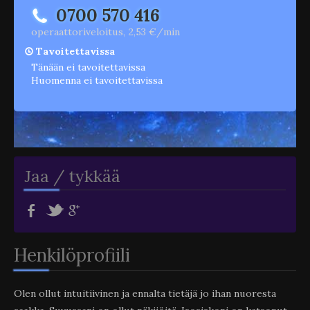
0700 570 416
operaattoriveloitus, 2,53 €/min
Tavoitettavissa
Tänään ei tavoitettavissa
Huomenna ei tavoitettavissa
Jaa / tykkää
Henkilöprofiili
Olen ollut intuitiivinen ja ennalta tietäjä jo ihan nuoresta