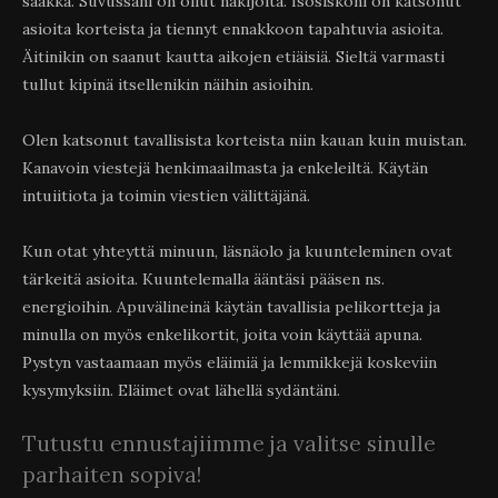
saakka. Suvussani on ollut näkijöitä. Isosiskoni on katsonut
asioita korteista ja tiennyt ennakkoon tapahtuvia asioita.
Äitinikin on saanut kautta aikojen etiäisiä. Sieltä varmasti
tullut kipinä itsellenikin näihin asioihin.
Olen katsonut tavallisista korteista niin kauan kuin muistan.
Kanavoin viestejä henkimaailmasta ja enkeleiltä. Käytän
intuiitiota ja toimin viestien välittäjänä.
Kun otat yhteyttä minuun, läsnäolo ja kuunteleminen ovat
tärkeitä asioita. Kuuntelemalla ääntäsi pääsen ns.
energioihin. Apuvälineinä käytän tavallisia pelikortteja ja
minulla on myös enkelikortit, joita voin käyttää apuna.
Pystyn vastaamaan myös eläimiä ja lemmikkejä koskeviin
kysymyksiin. Eläimet ovat lähellä sydäntäni.
Tutustu ennustajiimme ja valitse sinulle
parhaiten sopiva!