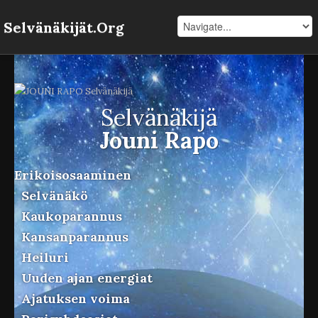
Selvänäkijät.Org
Selvänäkijä
Jouni Rapo
Erikoisosaaminen
Selvänäkö
Kaukoparannus
Kansanparannus
Heiluri
Uuden ajan energiat
Ajatuksen voima