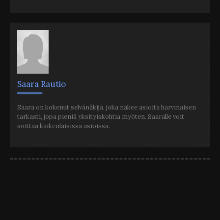
Saara Rautio
Saara on kokenut selvänäkijä, joka näkee asioita harvinaisen
tarkasti, jopa pieniä yksityiskohtia myöten. Saaralle voit
soittaa kaikenlaisissa asioissa.