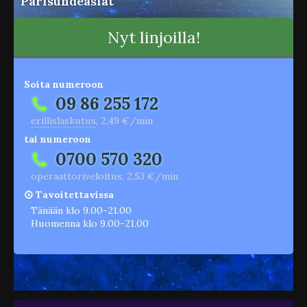
Parisuhdeasiat
Nyt linjoilla!
Soita numeroon
09 86 255 172
erillislaskutus
, 2,49 €/min
tai numeroon
0700 570 320
operaattoriveloitus, 2,53 €/min
Tavoitettavissa
Tänään klo 9.00-21.00
Huomenna klo 9.00-21.00