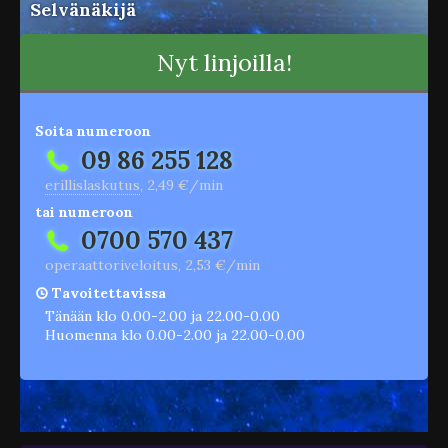
Selvänäkijä
Nyt linjoilla!
Soita numeroon
09 86 255 128
erillislaskutus
, 2,49 €/min
tai numeroon
0700 570 437
operaattoriveloitus, 2,53 €/min
Tavoitettavissa
Tänään klo 0.00-2.00 ja 22.00-0.00
Huomenna klo 0.00-2.00 ja 22.00-0.00