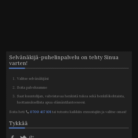
Selvänäkijä-puhelinpalvelu on tehty Sinua
varten!
Valitse selvänäkijäsi
Soita palveluumme
Saat kuuntelijan, vahvistavaa henkistä tukea sekä henkilökohtaista,
luottamuksellista apua elämäntilanteeseesi.
Soita heti
0700 417 101
tai tutustu kaikkiin ennustajiin ja valitse omasi!
Tykkää