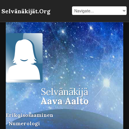
Selvänäkijät.Org
Selvänäkijä
Aava Aalto
Erikoisosaaminen
Numerologi