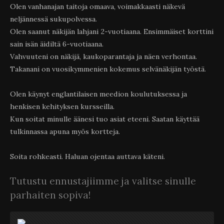
Olen vanhanajan taitoja omaava, voimakkaasti näkevä
neljännessä sukupolvessa.
Olen saanut näkijän lahjani 2-vuotiaana. Ensimmäiset korttini
sain isän äidiltä 6-vuotiaana.
Vahvuuteni on näkijä, kaukoparantaja ja näen verhontaa.
Takanani on vuosikymmenien kokemus selvänäkijän työstä.
Olen käynyt englantilaisen meedion koulutuksessa ja
henkisen kehityksen kursseilla.
Kun soitat minulle äänesi tuo asiat eteeni. Saatan käyttää
tulkinnassa apuna myös kortteja.
Soita rohkeasti. Haluan ojentaa auttava käteni.
Tutustu ennustajiimme ja valitse sinulle
parhaiten sopiva!