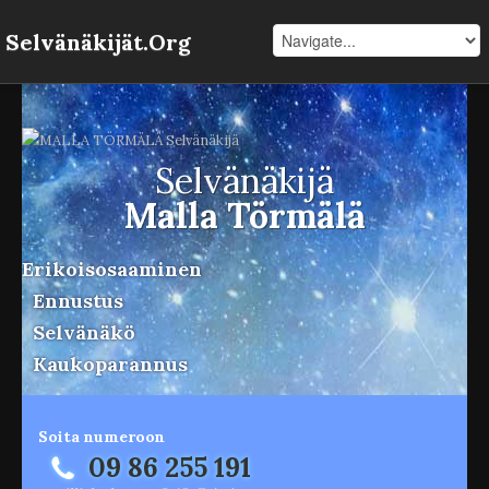
Selvänäkijät.Org
Selvänäkijä
Malla Törmälä
Erikoisosaaminen
Ennustus
Selvänäkö
Kaukoparannus
Soita numeroon
09 86 255 191