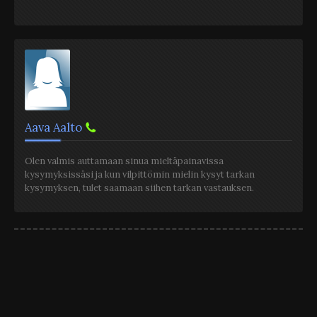
Aava Aalto
Olen valmis auttamaan sinua mieltäpainavissa
kysymyksissäsi ja kun vilpittömin mielin kysyt tarkan
kysymyksen, tulet saamaan siihen tarkan vastauksen.