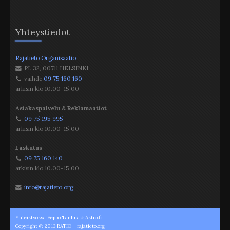
Yhteystiedot
Rajatieto Organisaatio
PL 32
,
00711
HELSINKI
vaihde
09 75 160 160
arkisin klo 10.00-15.00
Asiakaspalvelu & Reklamaatiot
09 75 195 995
arkisin klo 10.00-15.00
Laskutus
09 75 160 140
arkisin klo 10.00-15.00
info@rajatieto.org
Yhteistyössä Seppo Tanhua » Astro.fi
Copyright © 2013 RATIO - rajatieto.org