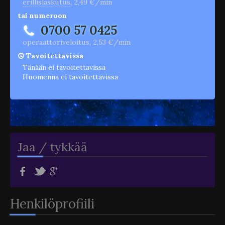
erillislaskutus
, 2,49 €/min
tai numeroon
0700 57 0425
operaattoriveloitus, 2,53 €/min
Tavoitettavissa
Tänään ei tavoitettavissa
Huomenna ei tavoitettavissa
Jaa / tykkää
Henkilöprofiili